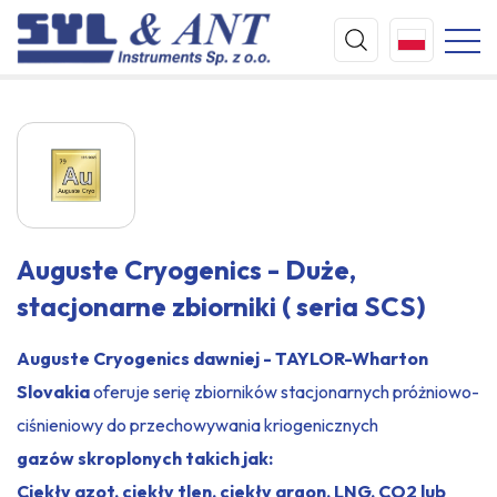
Auguste Cryogenics - Duże,
stacjonarne zbiorniki ( seria SCS)
Auguste Cryogenics dawniej - TAYLOR-Wharton
Slovakia
oferuje serię zbiorników stacjonarnych próżniowo-
ciśnieniowy do przechowywania kriogenicznych
gazów skroplonych takich jak:
Ciekły azot, ciekły tlen, ciekły argon, LNG, CO2 lub